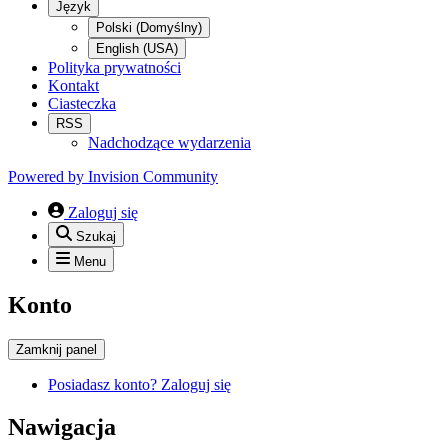
Język
Polski (Domyślny)
English (USA)
Polityka prywatności
Kontakt
Ciasteczka
RSS
Nadchodzące wydarzenia
Powered by
Invision Community
Zaloguj się
Szukaj
Menu
Konto
Zamknij panel
Posiadasz konto? Zaloguj się
Nawigacja