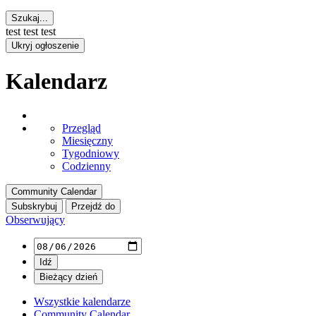
Szukaj...
test test test
Ukryj ogłoszenie
Kalendarz
Przegląd
Miesięczny
Tygodniowy
Codzienny
Community Calendar
Subskrybuj
Przejdź do
Obserwujący
Idź
Bieżący dzień
Wszystkie kalendarze
Community Calendar