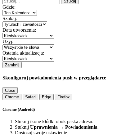
Szukaj
Gdzie:
Szukaj:
Data utworzenia:
Użyj:
Ostatnia aktualizacja:
Zamknij
Skonfiguruj powiadomienia push w przeglądarce
Close
Chrome
Safari
Edge
Firefox
Chrome (Android)
Stuknij ikonę kłódki obok paska adresu.
Stuknij
Uprawnienia → Powiadomienia
.
Dostosuj swoje ustawienie.