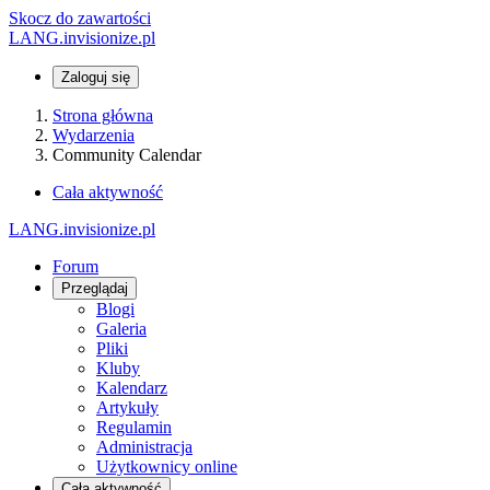
Skocz do zawartości
LANG.invisionize.pl
Zaloguj się
Strona główna
Wydarzenia
Community Calendar
Cała aktywność
LANG.invisionize.pl
Forum
Przeglądaj
Blogi
Galeria
Pliki
Kluby
Kalendarz
Artykuły
Regulamin
Administracja
Użytkownicy online
Cała aktywność