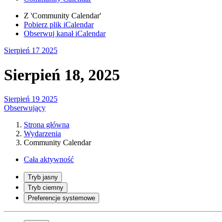
Z 'Community Calendar'
Pobierz plik iCalendar
Obserwuj kanał iCalendar
Sierpień 17
2025
Sierpień 18, 2025
Sierpień 19
2025
Obserwujący
Strona główna
Wydarzenia
Community Calendar
Cała aktywność
Tryb jasny
Tryb ciemny
Preferencje systemowe