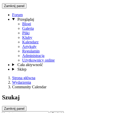
Zamknij panel
Forum
Przeglądaj
Blogi
Galeria
Pliki
Kluby
Kalendarz
Artykuły
Regulamin
Administracja
Użytkownicy online
Cała aktywność
Sklep
Strona główna
Wydarzenia
Community Calendar
Szukaj
Zamknij panel