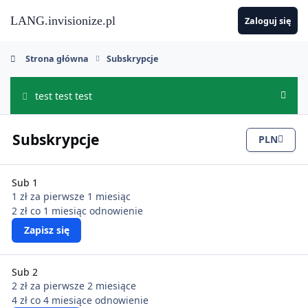
Skocz do zawartości
LANG.invisionize.pl
Zaloguj się
Strona główna
Subskrypcje
test test test
Ukryj
Subskrypcje
PLN
Sub 1
1 zł
za pierwsze 1 miesiąc
2 zł co 1 miesiąc
odnowienie
Zapisz się
Sub 2
2 zł
za pierwsze 2 miesiące
4 zł co 4 miesiące
odnowienie