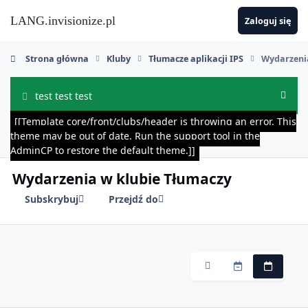
Skocz do zawartości
LANG.invisionize.pl
Zaloguj się
Strona główna
Kluby
Tłumacze aplikacji IPS
Wydarzeni
test test test
Ukryj
[[Template core/front/clubs/header is throwing an error. This
theme may be out of date. Run the support tool in the
AdminCP to restore the default theme.]]
Wydarzenia w klubie Tłumaczy
Subskrybuj
Przejdź do
Miesięczny
Tygodniowy
Codzien